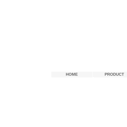
digitalmedia
HOME
PRODUCT
HOME
PRODUCT