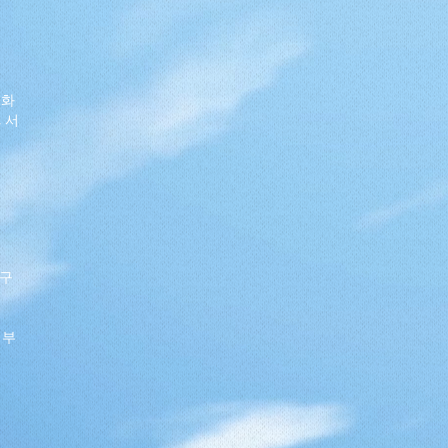
전화
, 서
청구
여부