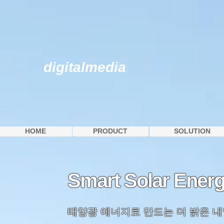
digitalmedia
HOME
PRODUCT
SOLUTION
HOME
PRODUCT
SOLUTION
Smart Solar Energ
태양광 에너지로 만드는 더 밝은 