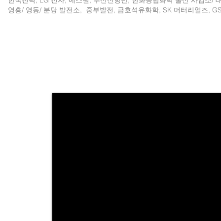
한국전력, LG 전자, 에스원, 부산신항만, 한화종합화학 울산 사업소/
영흥/ 영동/ 분당 발전소, 중부발전, 금호석유화학, SK 머터리얼즈, GS