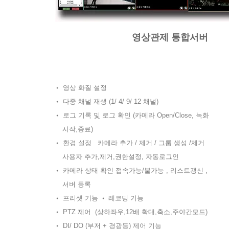
​영상관제 통합서버
•
영상 화질 설정
•
다중 채널 재생 (1/ 4/ 9/ 12 채널)
•
로그 기록 및 로그 확인 (카메라 Open/Close, 녹화
시작,종료)
•
환경 설정 카메라 추가 / 제거 / 그룹 생성 /제거
사용자 추가,제거,권한설정, 자동로그인
•
카메라 상태 확인 접속가능/불가능 , 리스트갱신 ,
서버 등록
•
프리셋 기능
•
레코딩 기능
•
PTZ 제어 (상하좌우,12배 확대,축소,주야간모드)
•
DI/ DO (부저 + 경광등) 제어 기능