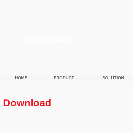
digitalmedia
HOME
PRODUCT
SOLUTION
HOME
PRODUCT
SOLUTION
Download