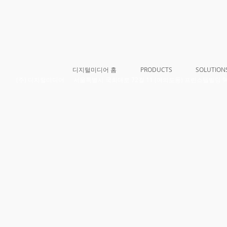
디지털미디어 홈
PRODUCTS
SOLUTION
​(주) 디지털미디어 서울특별시 국회대로 72길 11 (여의도동) 프린스텔빌딩 906