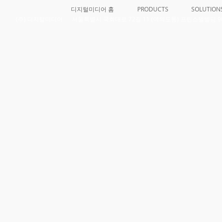
디지털미디어 홈
PRODUCTS
SOLUTION
​(주) 디지털미디어 서울특별시 국회대로 72길 11 (여의도동) 프린스텔빌딩 906