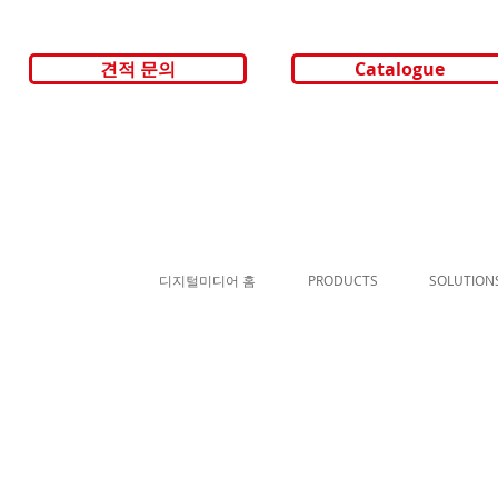
견적 문의
Catalogue
digitalmedia
디지털미디어 홈
PRODUCTS
SOLUTION
​(주) 디지털미디어 서울특별시 국회대로 72길 11 (여의도동) 프린스텔빌딩 906