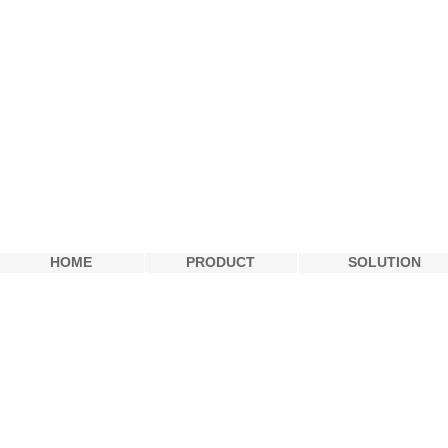
digitalmedia
HOME
PRODUCT
SOLUTION
HOME
PRODUCT
SOLUTION